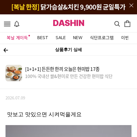
DASHIN
복날 계이득
BEST
SALE
NEW
식단프로그램
이벤트&
상품후기 상세
[1+1+1] 든든한 한끼 오늘은 현미밥 17종
100% 국내산 쌀&현미로 만든 건강한 현미밥 식단
2026.07.09
맛보고 맛있으면 시켜먹을게요