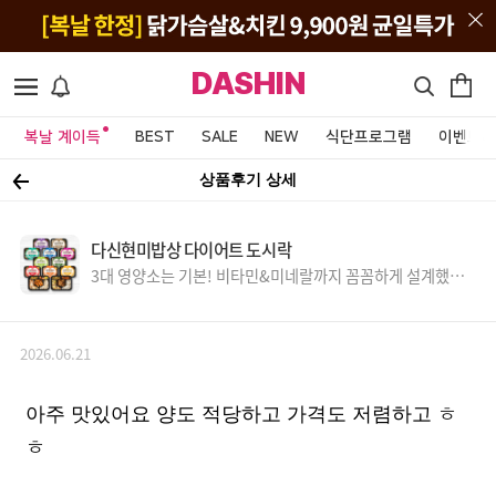
DASHIN
복날 계이득
BEST
SALE
NEW
식단프로그램
이벤트&
상품후기 상세
다신현미밥상 다이어트 도시락
3대 영양소는 기본! 비타민&미네랄까지 꼼꼼하게 설계했어
요.
2026.06.21
아주 맛있어요 양도 적당하고 가격도 저렴하고 ㅎ
ㅎ