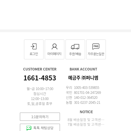
로그인
마이페이지
주문/배송
자주묻는질문
CUSTOMER CENTER
BANK ACCOUNT
1661-4853
예금주 ㈜퍼니엠
우리 1005-403-539855
월~금 10:00~17:00
국민 801701-04-247269
점심시간
신한 140-012-364520
12:00~13:00
농협 301-0237-2045-21
토,일,공휴일 휴무
NOTICE
1:1문의하기
8월 배송일정 및 고객센터 업무 안내
7월 배송일정 및 고객센터 업무 안내
톡톡 채팅상담