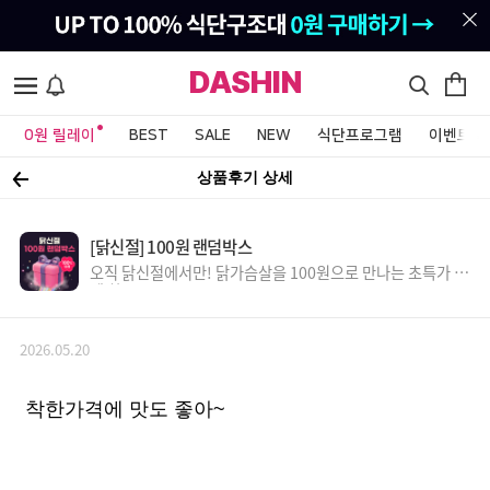
DASHIN
0원 릴레이
BEST
SALE
NEW
식단프로그램
이벤트&
상품후기 상세
[닭신절] 100원 랜덤박스
오직 닭신절에서만! 닭가슴살을 100원으로 만나는 초특가 득
템 찬스!
2026.05.20
착한가격에 맛도 좋아~