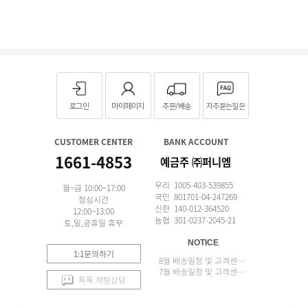
로그인
마이페이지
주문/배송
자주묻는질문
CUSTOMER CENTER
BANK ACCOUNT
1661-4853
예금주 ㈜퍼니엠
우리 1005-403-539855
월~금 10:00~17:00
국민 801701-04-247269
점심시간
신한 140-012-364520
12:00~13:00
농협 301-0237-2045-21
토,일,공휴일 휴무
NOTICE
1:1문의하기
8월 배송일정 및 고객센터 업무 안내
7월 배송일정 및 고객센터 업무 안내
톡톡 채팅상담