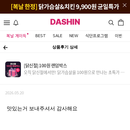
DASHIN
복날 계이득
BEST
SALE
NEW
식단프로그램
이벤트&
상품후기 상세
[닭신절] 100원 랜덤박스
오직 닭신절에서만! 닭가슴살을 100원으로 만나는 초특가 득
템 찬스!
2026.05.20
맛있는거 보내주셔서 감사해요