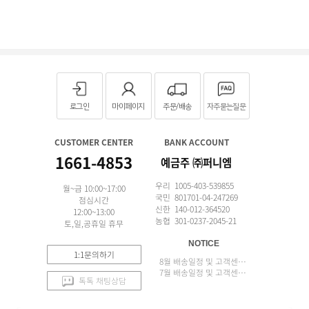
로그인
마이페이지
주문/배송
자주묻는질문
CUSTOMER CENTER
BANK ACCOUNT
1661-4853
예금주 ㈜퍼니엠
우리 1005-403-539855
월~금 10:00~17:00
국민 801701-04-247269
점심시간
신한 140-012-364520
12:00~13:00
농협 301-0237-2045-21
토,일,공휴일 휴무
NOTICE
1:1문의하기
8월 배송일정 및 고객센터 업무 안내
7월 배송일정 및 고객센터 업무 안내
톡톡 채팅상담