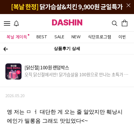
DASHIN
복날 계이득
BEST
SALE
NEW
식단프로그램
이벤트&
상품후기 상세
[닭신절] 100원 랜덤박스
오직 닭신절에서만! 닭가슴살을 100원으로 만나는 초특가 득
템 찬스!
2026.05.20
엥 저는 ㅁ ㅓ 대단한 게 오는 줄 알았지만 훼낭시
에인가 띨롱옴 그래도 맛있었다<~