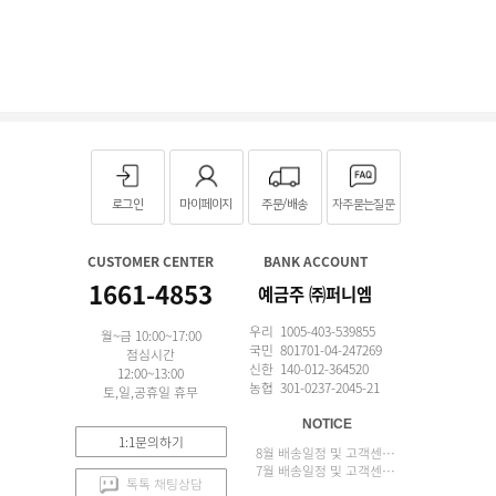
로그인
마이페이지
주문/배송
자주묻는질문
CUSTOMER CENTER
BANK ACCOUNT
1661-4853
예금주 ㈜퍼니엠
우리 1005-403-539855
월~금 10:00~17:00
국민 801701-04-247269
점심시간
신한 140-012-364520
12:00~13:00
농협 301-0237-2045-21
토,일,공휴일 휴무
NOTICE
1:1문의하기
8월 배송일정 및 고객센터 업무 안내
7월 배송일정 및 고객센터 업무 안내
톡톡 채팅상담