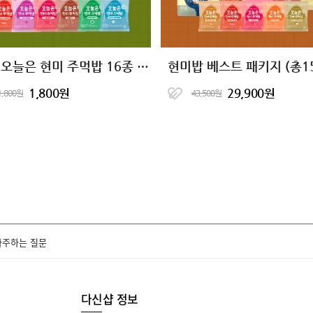
저당 오늘은 현미 주먹밥 16종 1팩 골라담기
현미밥 베스트 패키지 (총1
1,800원
29,900원
1,800원
43,500원
자주하는 질문
다신샵 정보