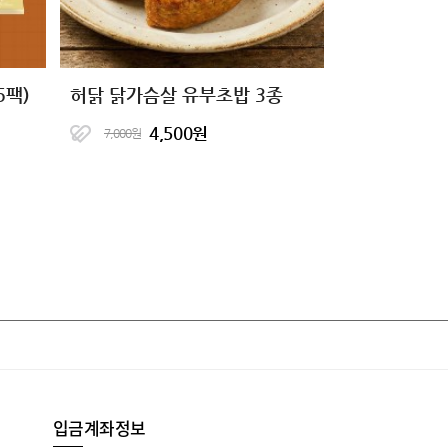
5팩)
허닭 닭가슴살 유부초밥 3종
4,500원
7,000원
입금계좌정보