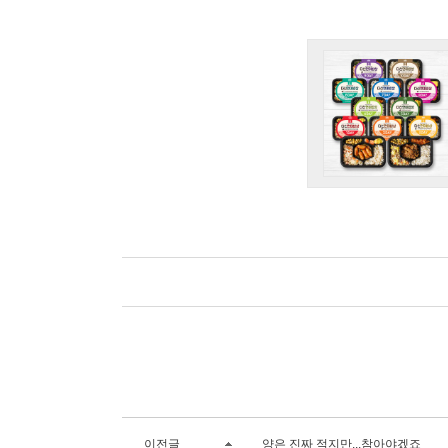
이전글
양은 진짜 적지만...참아야겠죠