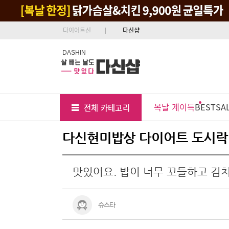
다이어트신
다신샵
DASHIN
Tab
Menu
복날 계이득
BEST
SA
전체 카테고리
Position
다신현미밥상 다이어트 도시락 
맛있어요. 밥이 너무 꼬들하고 김
슈스타