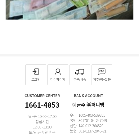
로그인
마이페이지
주문/배송
자주묻는질문
CUSTOMER CENTER
BANK ACCOUNT
1661-4853
예금주 ㈜퍼니엠
우리 1005-403-539855
월~금 10:00~17:00
국민 801701-04-247269
점심시간
신한 140-012-364520
12:00~13:00
농협 301-0237-2045-21
토,일,공휴일 휴무