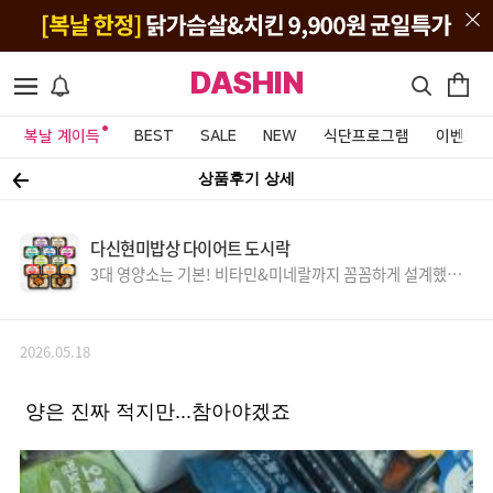
DASHIN
복날 계이득
BEST
SALE
NEW
식단프로그램
이벤트&
상품후기 상세
다신현미밥상 다이어트 도시락
3대 영양소는 기본! 비타민&미네랄까지 꼼꼼하게 설계했어
요.
2026.05.18
양은 진짜 적지만...참아야겠죠