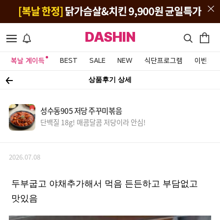
DASHIN
복날 계이득
BEST
SALE
NEW
식단프로그램
이벤트&
상품후기 상세
성수동905 저당 주꾸미볶음
단백질 18g! 매콤달콤 저당이라 안심!
2026.07.08
두부굽고 야채추가해서 먹음 든든하고 부담없고
맛있음