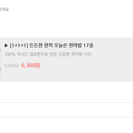
있어요
▶ [1+1+1] 든든한 한끼 오늘은 현미밥 17종
100% 국내산 쌀&현미로 만든 건강한 현미밥 식단
6,300원
9,000원