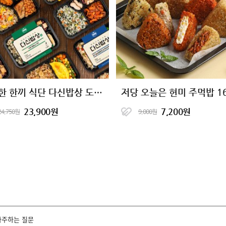
완벽한 한끼 식단 다신밥상 도시락
저당 오늘은 현미 주먹밥 1
23,900원
7,200원
24,750원
9,000원
자주하는 질문