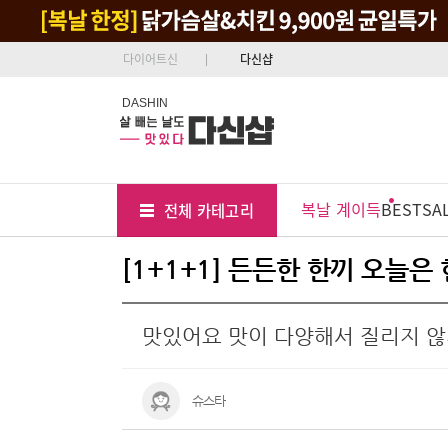
다이어트신
다신샵
DASHIN
Tab
Menu
복날 계이득
BEST
SA
전체 카테고리
Position
[1+1+1] 든든한 한끼 오늘은
맛있어요 맛이 다양해서 질리지 
슈스타