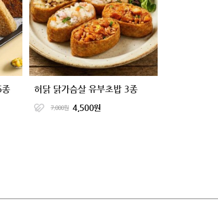
6종
허닭 닭가슴살 유부초밥 3종
4,500원
7,000원