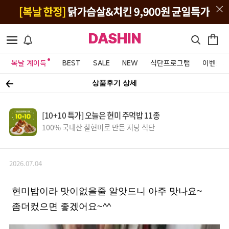
DASHIN
복날 계이득
BEST
SALE
NEW
식단프로그램
이벤트&
상품후기 상세
[10+10 특가] 오늘은 현미 주먹밥 11종
100% 국내산 찰현미로 만든 저당 식단
2026.07.04
현미밥이라 맛이없을줄 알앗드니 아주 맛나요~
좀더컸으면 좋겠어요~^^