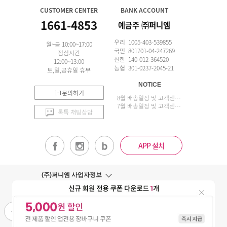
CUSTOMER CENTER
BANK ACCOUNT
1661-4853
예금주 ㈜퍼니엠
우리 1005-403-539855
월~금 10:00~17:00
국민 801701-04-247269
점심시간
신한 140-012-364520
12:00~13:00
농협 301-0237-2045-21
토,일,공휴일 휴무
NOTICE
1:1문의하기
8월 배송일정 및 고객센터 업무 안내
7월 배송일정 및 고객센터 업무 안내
톡톡 채팅상담
APP 설치
(주)퍼니엠 사업자정보
사업자번호조회
구매안전서비스
개인정보취급방침
이용약관