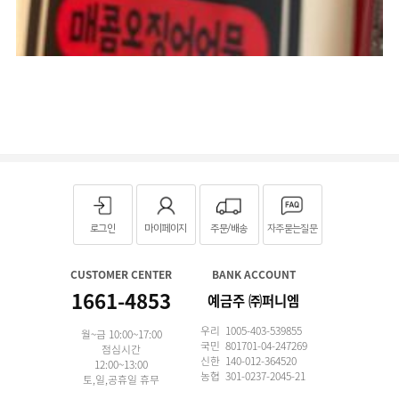
로그인
마이페이지
주문/배송
자주묻는질문
CUSTOMER CENTER
BANK ACCOUNT
1661-4853
예금주 ㈜퍼니엠
우리 1005-403-539855
월~금 10:00~17:00
국민 801701-04-247269
점심시간
신한 140-012-364520
12:00~13:00
농협 301-0237-2045-21
토,일,공휴일 휴무