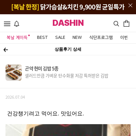
DASHIN
복날 계이득
BEST
SALE
NEW
식단프로그램
이벤트&
상품후기 상세
곤약 현미 김밥 5종
샐러드만큼 가벼운 탄수화물 저감 특허받은 김밥
2026.07.04
건강챙기려고 먹어요. 맛있어요.