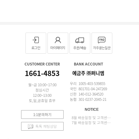
로그인
마이페이지
주문/배송
자주묻는질문
CUSTOMER CENTER
BANK ACCOUNT
1661-4853
예금주 ㈜퍼니엠
우리 1005-403-539855
월~금 10:00~17:00
국민 801701-04-247269
점심시간
신한 140-012-364520
12:00~13:00
농협 301-0237-2045-21
토,일,공휴일 휴무
NOTICE
1:1문의하기
8월 배송일정 및 고객센터 업무 안내
7월 배송일정 및 고객센터 업무 안내
톡톡 채팅상담