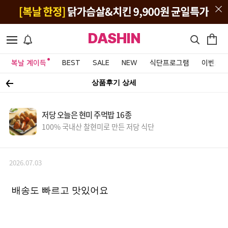
DASHIN
복날 계이득
BEST
SALE
NEW
식단프로그램
이벤트&
상품후기 상세
저당 오늘은 현미 주먹밥 16종
100% 국내산 찰현미로 만든 저당 식단
2026.07.03
배송도 빠르고 맛있어요