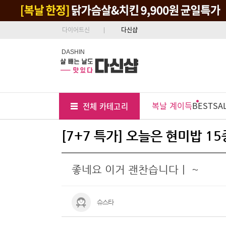
다이어트신
다신샵
DASHIN
Tab
Menu
복날 계이득
BEST
SA
전체 카테고리
Position
[7+7 특가] 오늘은 현미밥 1
좋네요 이거 괜찬습니다ㅣ ~
슈스타