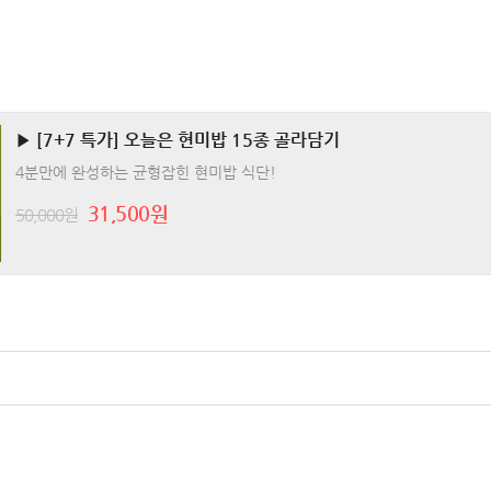
▶ [7+7 특가] 오늘은 현미밥 15종 골라담기
4분만에 완성하는 균형잡힌 현미밥 식단!
31,500원
50,000원