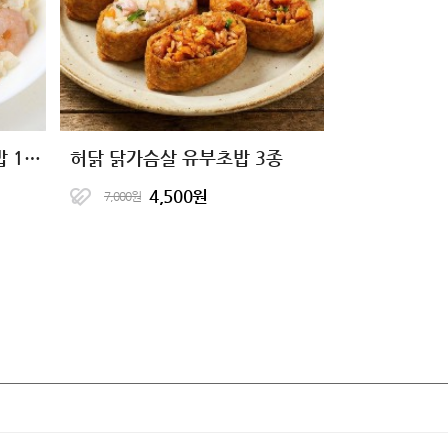
[허닭] 닭가슴살 곤약 볶음밥 10종 골라담기
허닭 닭가슴살 유부초밥 3종
4,500원
7,000원