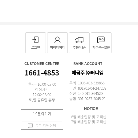
로그인
마이페이지
주문/배송
자주묻는질문
CUSTOMER CENTER
BANK ACCOUNT
1661-4853
예금주 ㈜퍼니엠
우리 1005-403-539855
월~금 10:00~17:00
국민 801701-04-247269
점심시간
신한 140-012-364520
12:00~13:00
농협 301-0237-2045-21
토,일,공휴일 휴무
NOTICE
1:1문의하기
8월 배송일정 및 고객센터 업무 안내
7월 배송일정 및 고객센터 업무 안내
톡톡 채팅상담