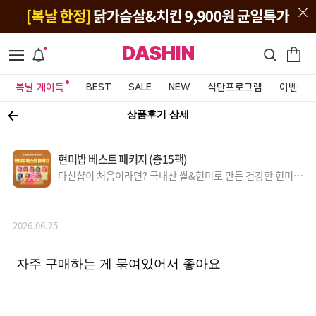
DASHIN
복날 계이득
BEST
SALE
NEW
식단프로그램
이벤트&
상품후기 상세
현미밥 베스트 패키지 (총15팩)
다신샵이 처음이라면? 국내산 쌀&현미로 만든 건강한 현미밥
식단
2026.06.25
자주 구매하는 게 묶여있어서 좋아요