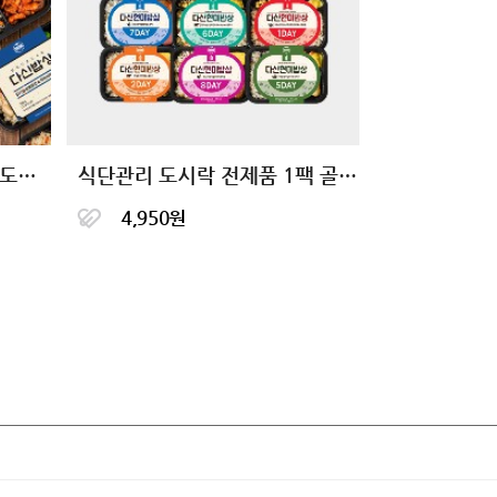
완벽한 한끼 식단 다신밥상 도시락
식단관리 도시락 전제품 1팩 골라담기
4,950원