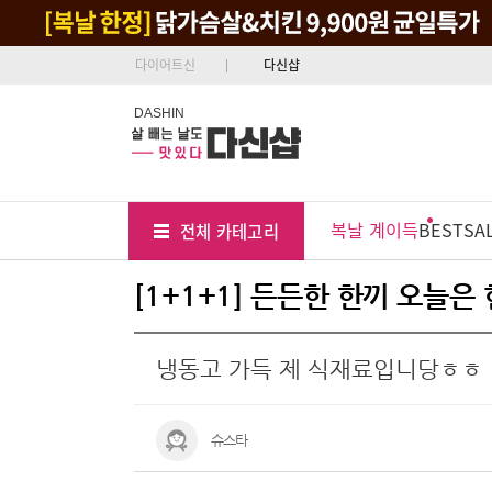
다이어트신
다신샵
DASHIN
Tab
Menu
복날 계이득
BEST
SA
전체 카테고리
Position
[1+1+1] 든든한 한끼 오늘은
냉동고 가득 제 식재료입니당ㅎㅎ
슈스타