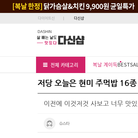
다이어트신
다신샵
DASHIN
Tab
Menu
복날 계이득
BEST
SA
전체 카테고리
Position
저당 오늘은 현미 주먹밥 16종
이전에 이것저것 사보고 너무 맛
슈스타