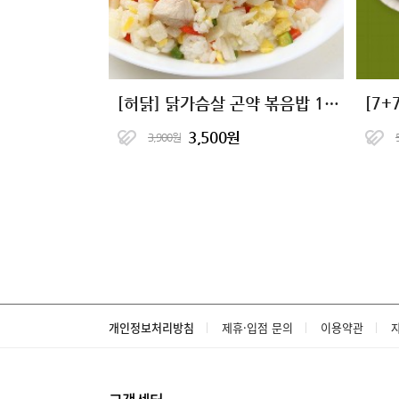
[허닭] 닭가슴살 곤약 볶음밥 10종 골라담기
3,500원
3,900원
개인정보처리방침
제휴·입점 문의
이용약관