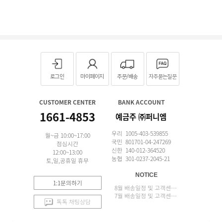
로그인
마이페이지
주문/배송
자주묻는질문
CUSTOMER CENTER
BANK ACCOUNT
1661-4853
예금주 ㈜퍼니엠
우리 1005-403-539855
월~금 10:00~17:00
국민 801701-04-247269
점심시간
신한 140-012-364520
12:00~13:00
농협 301-0237-2045-21
토,일,공휴일 휴무
NOTICE
1:1문의하기
8월 배송일정 및 고객센터 업무 안내
7월 배송일정 및 고객센터 업무 안내
톡톡 채팅상담