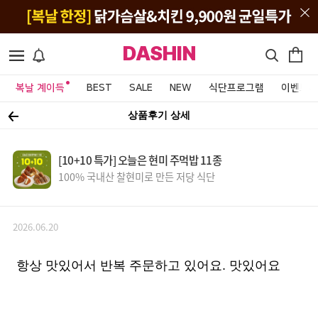
DASHIN
복날 계이득
BEST
SALE
NEW
식단프로그램
이벤트&
상품후기 상세
[10+10 특가] 오늘은 현미 주먹밥 11종
100% 국내산 찰현미로 만든 저당 식단
2026.06.20
항상 맛있어서 반복 주문하고 있어요. 맛있어요