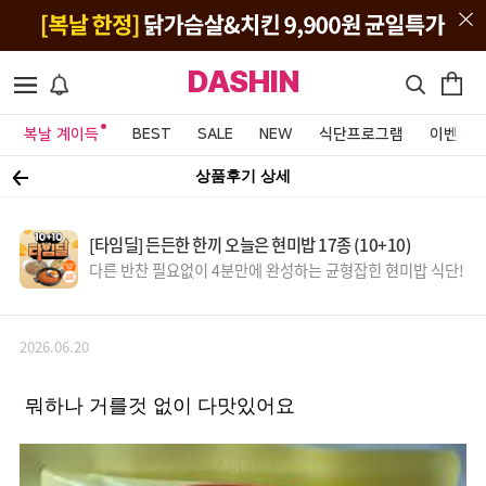
DASHIN
복날 계이득
BEST
SALE
NEW
식단프로그램
이벤트&
상품후기 상세
[타임딜] 든든한 한끼 오늘은 현미밥 17종 (10+10)
다른 반찬 필요없이 4분만에 완성하는 균형잡힌 현미밥 식단!
2026.06.20
뭐하나 거를것 없이 다맛있어요