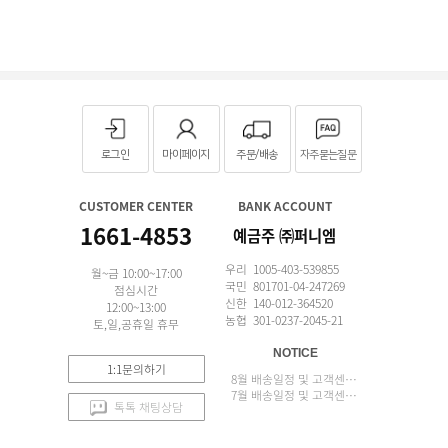
로그인
마이페이지
주문/배송
자주묻는질문
CUSTOMER CENTER
BANK ACCOUNT
1661-4853
예금주 ㈜퍼니엠
우리 1005-403-539855
월~금 10:00~17:00
국민 801701-04-247269
점심시간
신한 140-012-364520
12:00~13:00
농협 301-0237-2045-21
토,일,공휴일 휴무
NOTICE
1:1문의하기
8월 배송일정 및 고객센터 업무 안내
7월 배송일정 및 고객센터 업무 안내
톡톡 채팅상담