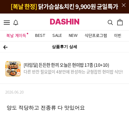
DASHIN
복날 계이득
BEST
SALE
NEW
식단프로그램
이벤트&
상품후기 상세
[타임딜] 든든한 한끼 오늘은 현미밥 17종 (10+10)
다른 반찬 필요없이 4분만에 완성하는 균형잡힌 현미밥 식단!
2026.06.20
양도 적당하고 전종류 다 맛있어요