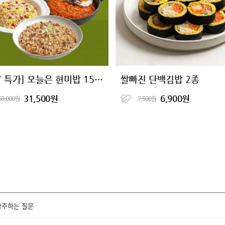
[7+7 특가] 오늘은 현미밥 15종 골라담기
쌀빠진 단백김밥 2종
31,500원
6,900원
50,000원
7,500원
자주하는 질문