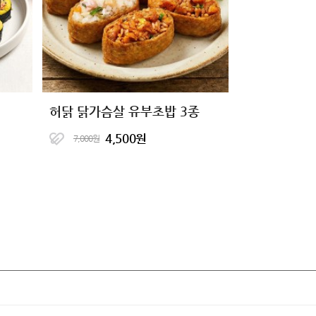
허닭 닭가슴살 유부초밥 3종
4,500원
7,000원