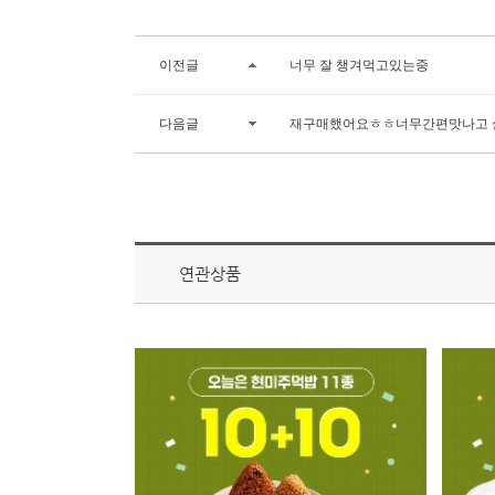
이전글
너무 잘 챙겨먹고있는중
다음글
재구매했어요ㅎㅎ너무간편맛나고 
연관상품