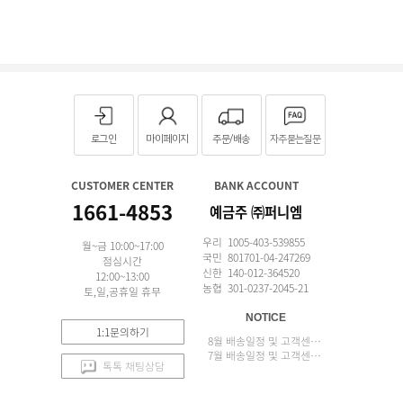
로그인
마이페이지
주문/배송
자주묻는질문
CUSTOMER CENTER
BANK ACCOUNT
1661-4853
예금주 ㈜퍼니엠
우리 1005-403-539855
월~금 10:00~17:00
국민 801701-04-247269
점심시간
신한 140-012-364520
12:00~13:00
농협 301-0237-2045-21
토,일,공휴일 휴무
NOTICE
1:1문의하기
8월 배송일정 및 고객센터 업무 안내
7월 배송일정 및 고객센터 업무 안내
톡톡 채팅상담