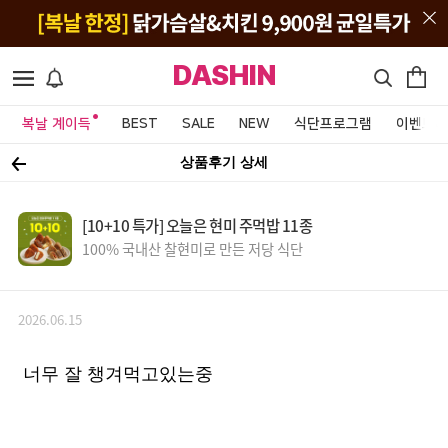
DASHIN
복날 계이득
BEST
SALE
NEW
식단프로그램
이벤트&
상품후기 상세
[10+10 특가] 오늘은 현미 주먹밥 11종
100% 국내산 찰현미로 만든 저당 식단
2026.06.15
너무 잘 챙겨먹고있는중