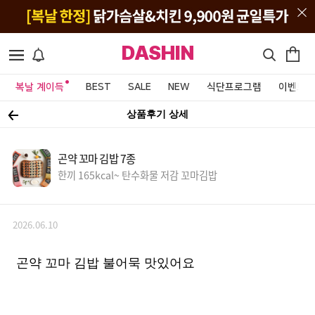
DASHIN
복날 계이득
BEST
SALE
NEW
식단프로그램
이벤트&
상품후기 상세
곤약 꼬마 김밥 7종
한끼 165kcal~ 탄수화물 저감 꼬마김밥
2026.06.10
곤약 꼬마 김밥 불어묵 맛있어요