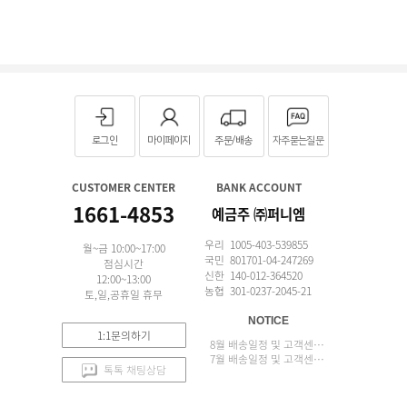
로그인
마이페이지
주문/배송
자주묻는질문
CUSTOMER CENTER
BANK ACCOUNT
1661-4853
예금주 ㈜퍼니엠
우리 1005-403-539855
월~금 10:00~17:00
국민 801701-04-247269
점심시간
신한 140-012-364520
12:00~13:00
농협 301-0237-2045-21
토,일,공휴일 휴무
NOTICE
1:1문의하기
8월 배송일정 및 고객센터 업무 안내
7월 배송일정 및 고객센터 업무 안내
톡톡 채팅상담