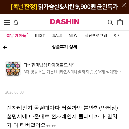
DASHIN
복날 계이득
BEST
SALE
NEW
식단프로그램
이벤트&
상품후기 상세
다신현미밥상 다이어트 도시락
3대 영양소는 기본! 비타민&미네랄까지 꼼꼼하게 설계했어
요.
2026.06.09
전자레인지 돌릴때마다 터질까봐 불안함(안터짐)
설명서에 나온대로 전자레인지 돌리니까 내 멸치
가 다 타버렸어요ㅠㅠ