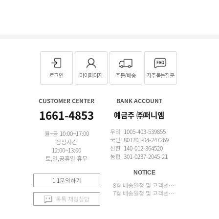
로그인
마이페이지
주문/배송
자주묻는질문
CUSTOMER CENTER
BANK ACCOUNT
1661-4853
예금주 ㈜퍼니엠
우리 1005-403-539855
월~금 10:00~17:00
국민 801701-04-247269
점심시간
신한 140-012-364520
12:00~13:00
농협 301-0237-2045-21
토,일,공휴일 휴무
NOTICE
1:1문의하기
8월 배송일정 및 고객센터 업무 안내
7월 배송일정 및 고객센터 업무 안내
톡톡 채팅상담