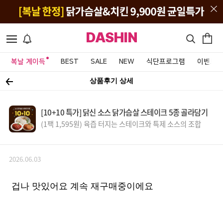
DASHIN
복날 계이득
BEST
SALE
NEW
식단프로그램
이벤트&
상품후기 상세
[10+10 특가] 닭신 소스 닭가슴살 스테이크 5종 골라담기
(1팩 1,595원) 육즙 터지는 스테이크와 특제 소스의 조합
2026.06.03
겁나 맛있어요 계속 재구매중이에요