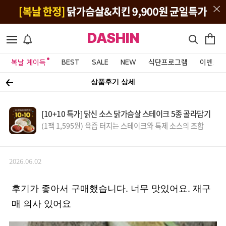
DASHIN
복날 계이득
BEST
SALE
NEW
식단프로그램
이벤트&
상품후기 상세
[10+10 특가] 닭신 소스 닭가슴살 스테이크 5종 골라담기
(1팩 1,595원) 육즙 터지는 스테이크와 특제 소스의 조합
2026.06.02
후기가 좋아서 구매했습니다. 너무 맛있어요. 재구
매 의사 있어요