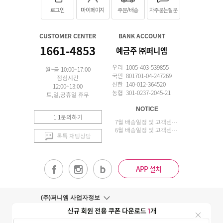
로그인
마이페이지
주문/배송
자주묻는질문
CUSTOMER CENTER
BANK ACCOUNT
1661-4853
예금주 ㈜퍼니엠
우리 1005-403-539855
월~금 10:00~17:00
국민 801701-04-247269
점심시간
신한 140-012-364520
12:00~13:00
농협 301-0237-2045-21
토,일,공휴일 휴무
NOTICE
1:1문의하기
7월 배송일정 및 고객센터 업무 안내
6월 배송일정 및 고객센터 업무 안내
톡톡 채팅상담
APP 설치
(주)퍼니엠 사업자정보
사업자번호조회
구매안전서비스
개인정보취급방침
이용약관