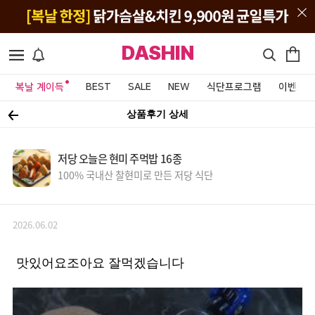
DASHIN
복날 계이득
BEST
SALE
NEW
식단프로그램
이벤트&
상품후기 상세
저당 오늘은 현미 주먹밥 16종
100% 국내산 찰현미로 만든 저당 식단
2026.06.02
맛있어요조아요 잘먹겠습니다