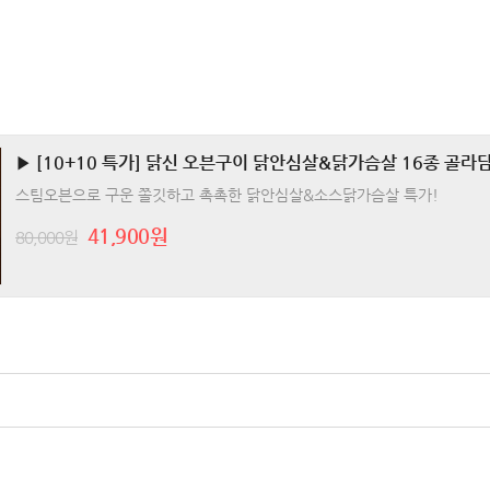
▶ [10+10 특가] 닭신 오븐구이 닭안심살&닭가슴살 16종 골라
스팀오븐으로 구운 쫄깃하고 촉촉한 닭안심살&소스닭가슴살 특가!
41,900원
80,000원