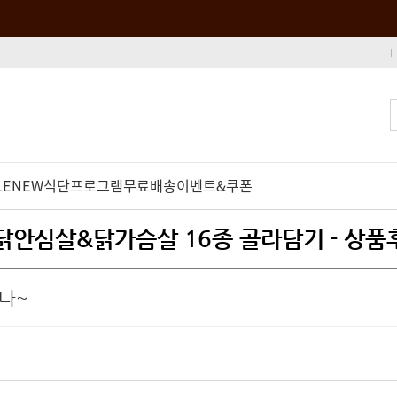
LE
NEW
식단프로그램
무료배송
이벤트&쿠폰
이 닭안심살&닭가슴살 16종 골라담기 - 상품
다~