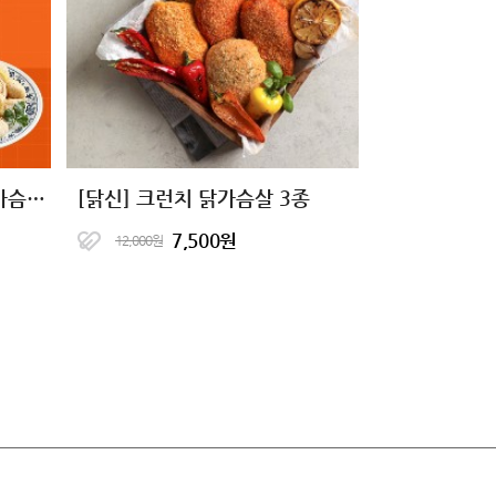
[5+5 특가] 성수동905 닭가슴살 꿔바로우&깐풍기
[닭신] 크런치 닭가슴살 3종
7,500원
12,000원