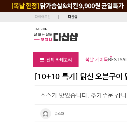
다이어트신
다신샵
DASHIN
Tab
Menu
복날 계이득
BEST
SA
전체 카테고리
Position
[10+10 특가] 닭신 오븐구
소스가 맛있습니다. 추가주문 갑니
슈스타