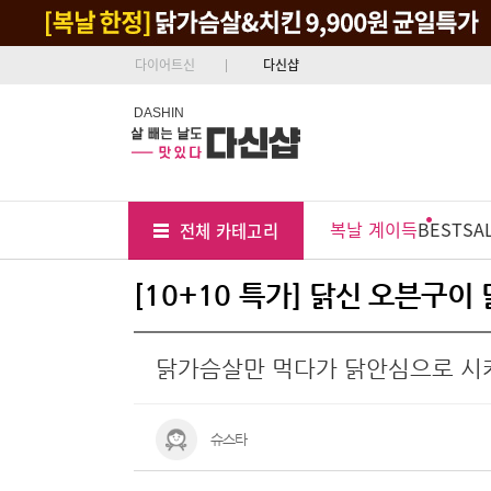
다이어트신
다신샵
DASHIN
Tab
Menu
복날 계이득
BEST
SA
전체 카테고리
Position
[10+10 특가] 닭신 오븐구
닭가슴살만 먹다가 닭안심으로 시
슈스타