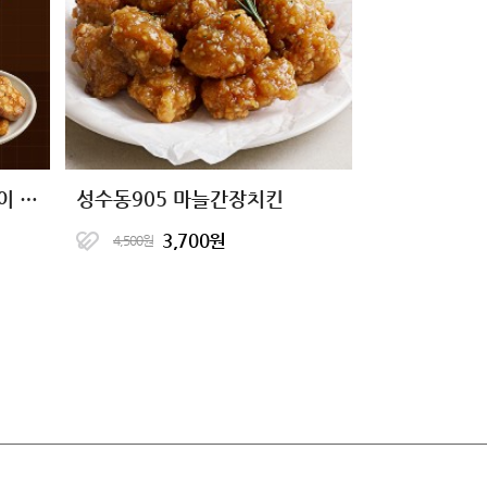
[10+10 특가] 닭신 오븐구이 닭안심살 7종 골라담기
성수동905 마늘간장치킨
3,700원
4,500원