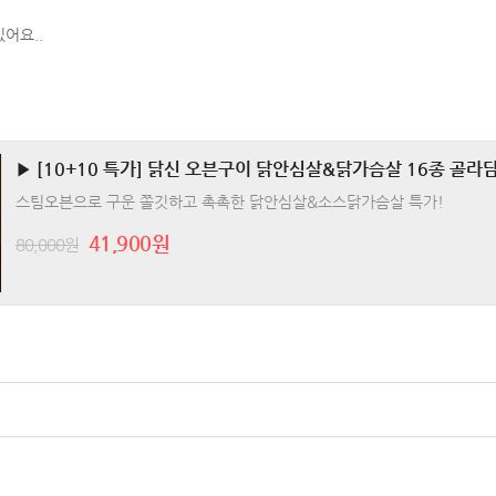
어요..
▶ [10+10 특가] 닭신 오븐구이 닭안심살&닭가슴살 16종 골라
스팀오븐으로 구운 쫄깃하고 촉촉한 닭안심살&소스닭가슴살 특가!
41,900원
80,000원