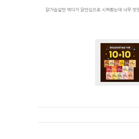
닭가슴살만 먹다가 닭안심으로 시켜봤는데 너무 맛있