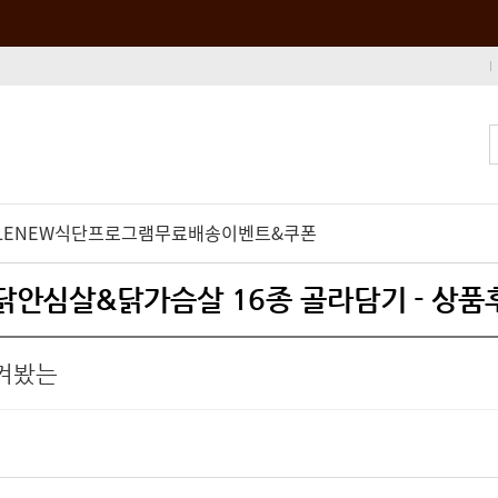
LE
NEW
식단프로그램
무료배송
이벤트&쿠폰
이 닭안심살&닭가슴살 16종 골라담기 - 상품
켜봤는