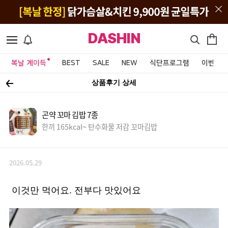
DASHIN
복날 계이득
BEST
SALE
NEW
식단프로그램
이벤트&
상품후기 상세
곤약 꼬마 김밥 7종
한끼 165kcal~ 탄수화물 저감 꼬마김밥
2026.05.29
이것만 먹어요. 전부다 맛있어요