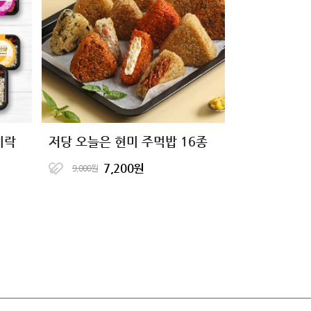
시락
저당 오늘은 현미 주먹밥 16종
7,200원
9,000원