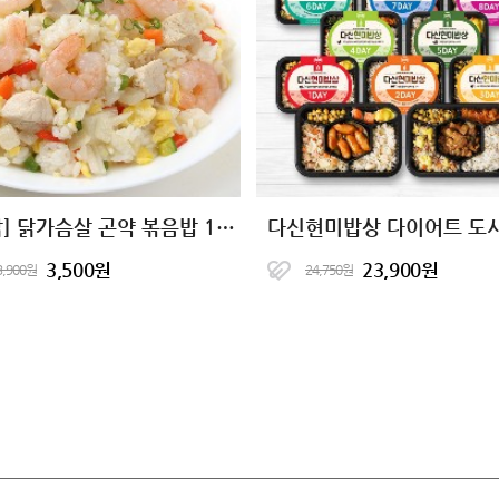
[허닭] 닭가슴살 곤약 볶음밥 10종 골라담기
다신현미밥상 다이어트 도
3,500원
23,900원
3,900원
24,750원