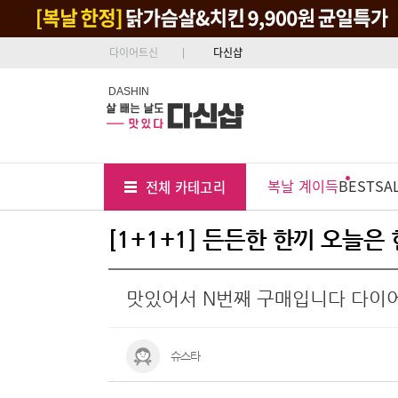
다이어트신
다신샵
DASHIN
Tab
Menu
복날 계이득
BEST
SA
전체 카테고리
Position
[1+1+1] 든든한 한끼 오늘은
맛있어서 N번째 구매입니다 다이
슈스타