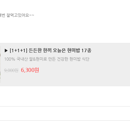
매번 잘먹고있어요~~
▶ [1+1+1] 든든한 한끼 오늘은 현미밥 17종
100% 국내산 쌀&현미로 만든 건강한 현미밥 식단
6,300원
9,000원