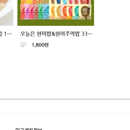
[허닭] 닭가슴살 곤약 볶음밥 10종 골라담기
오늘은 현미밥&현미주먹밥 33종 1팩 골라담기
1,800원