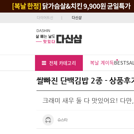
다이어트신
다신샵
DASHIN
Tab
Menu
복날 계이득
BEST
SA
전체 카테고리
Position
쌀빠진 단백김밥 2종 - 상품후
크래미 새우 둘 다 맛있어요! 다만,
슈스타