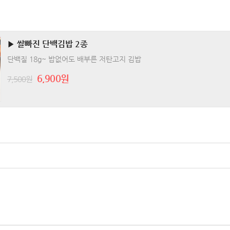
▶ 쌀빠진 단백김밥 2종
단백질 18g~ 밥없어도 배부른 저탄고지 김밥
6,900원
7,500원