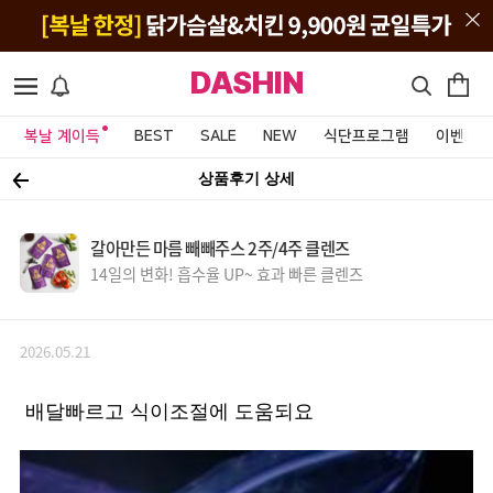
DASHIN
복날 계이득
BEST
SALE
NEW
식단프로그램
이벤트&
상품후기 상세
갈아만든 마름 빼빼주스 2주/4주 클렌즈
14일의 변화! 흡수율 UP~ 효과 빠른 클렌즈
2026.05.21
배달빠르고 식이조절에 도움되요