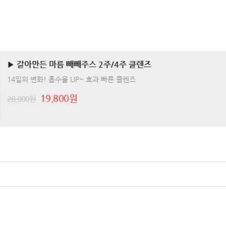
▶ 갈아만든 마름 빼빼주스 2주/4주 클렌즈
14일의 변화! 흡수율 UP~ 효과 빠른 클렌즈
19,800원
28,000원