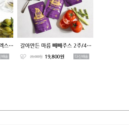
[1+1 특가] 성수동 유기농 엑스트라버진 올리브오일 100%
갈아만든 마름 빼빼주스 2주/4주 클렌즈
19,800원
신배송
다신배송
28,000원