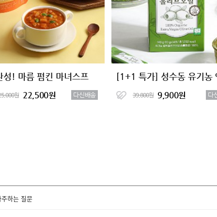
완성! 마름 펌킨 마녀스프
22,500원
9,900원
다신배송
다
25,000원
39,800원
자주하는 질문