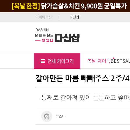
다이어트신
다신샵
DASHIN
Tab
Menu
복날 계이득
BEST
SA
전체 카테고리
Position
갈아만든 마름 빼빼주스 2주/4
통째로 갈아져 있어 든든하고 좋
슈스타