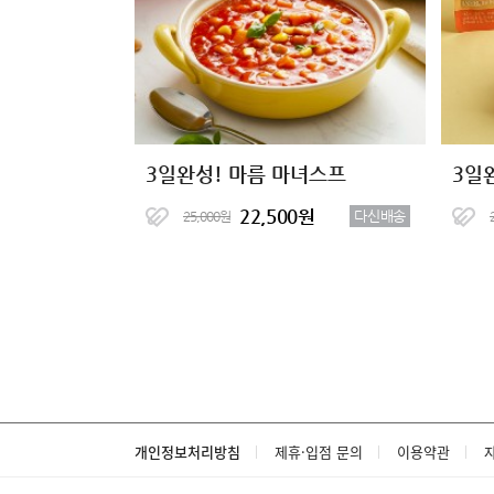
3일완성! 마름 마녀스프
3일
22,500원
다신배송
25,000원
개인정보처리방침
제휴·입점 문의
이용약관