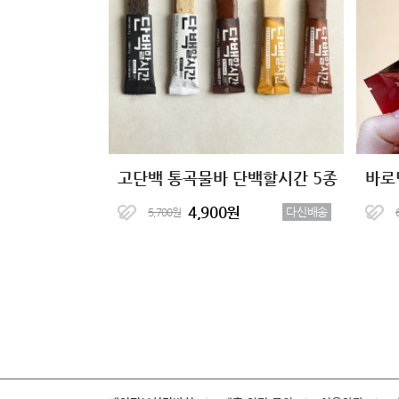
고단백 통곡물바 단백할시간 5종
바로
4,900원
다신배송
5,700원