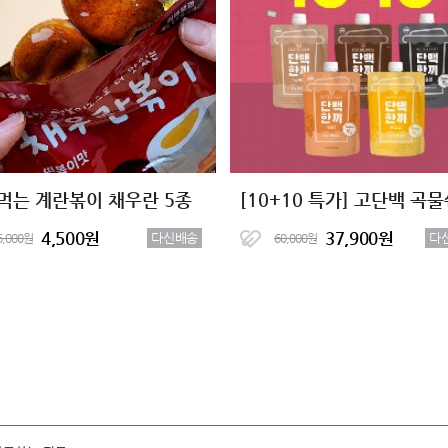
먹는 계란볶이 채우란 5종
4,500원
37,900원
다신배송
다
6,000원
60,000원