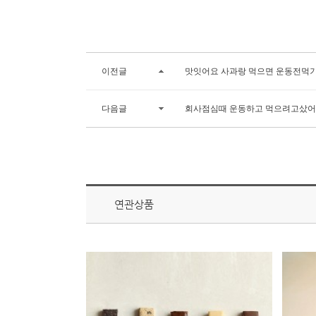
이전글
맛잇어요 사과랑 먹으면 운동전먹기
다음글
회사점심때 운동하고 먹으려고샀어
연관상품