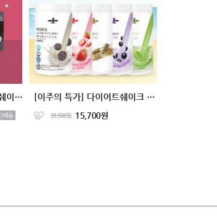
[10+10 특가] 고단백 곡물쉐이크 단백한끼 5종 골라담기
[이주의 특가] 다이어트쉐이크 마이바디 프로틴 19종
15,700원
신배송
35,500원