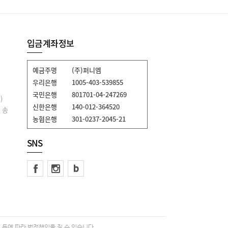
입금계좌정보
예금주명
(주)퍼니엠
우리은행
1005-403-539855
국민은행
801701-04-247269
)
신한은행
140-012-364520
 송
농협은행
301-0237-2045-21
SNS
 등에 따라 법적책임을 질 수 있습니다