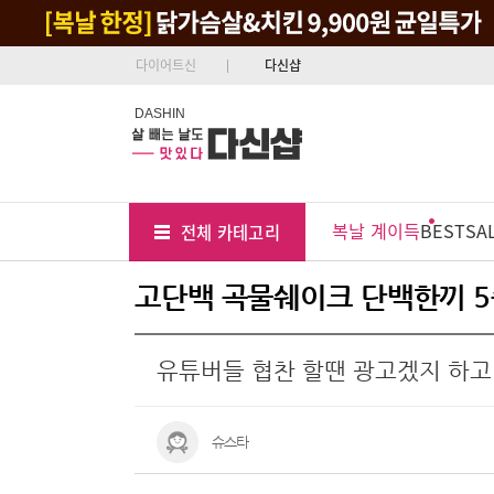
다이어트신
다신샵
DASHIN
Tab
Menu
복날 계이득
BEST
SA
전체 카테고리
Position
고단백 곡물쉐이크 단백한끼 5
유튜버들 협찬 할땐 광고겠지 하고
슈스타