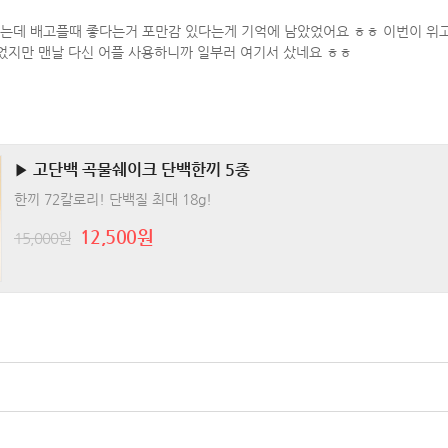
었는데 배고플때 좋다는거 포만감 있다는게 기억에 남았었어요 ㅎㅎ 이번이 위고
있었지만 맨날 다신 어플 사용하니까 일부러 여기서 샀네요 ㅎㅎ
▶ 고단백 곡물쉐이크 단백한끼 5종
한끼 72칼로리! 단백질 최대 18g!
12,500원
15,000원