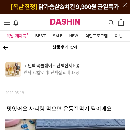
DASHIN
복날 계이득
BEST
SALE
NEW
식단프로그램
이벤트&
상품후기 상세
고단백 곡물쉐이크 단백한끼 5종
한끼 72칼로리! 단백질 최대 18g!
2026.05.18
맛잇어요 사과랑 먹으면 운동전먹기 딱이에요