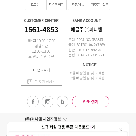
로그인
마이페이지
주문/배송
자주묻는질문
CUSTOMER CENTER
BANK ACCOUNT
1661-4853
예금주 ㈜퍼니엠
우리 1005-403-539855
월~금 10:00~17:00
국민 801701-04-247269
점심시간
신한 140-012-364520
12:00~13:00
농협 301-0237-2045-21
토,일,공휴일 휴무
NOTICE
1:1문의하기
8월 배송일정 및 고객센터 업무 안내
7월 배송일정 및 고객센터 업무 안내
톡톡 채팅상담
APP 설치
(주)퍼니엠 사업자정보
사업자번호조회
구매안전서비스
개인정보취급방침
이용약관