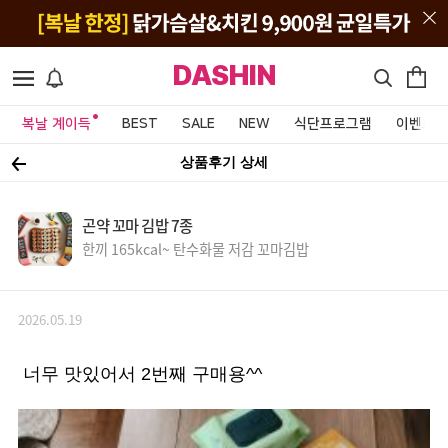
DASHIN
복날 계이득
BEST
SALE
NEW
식단프로그램
이벤트&
상품후기 상세
곤약 꼬마 김밥 7종
한끼 165kcal~ 탄수화물 저감 꼬마김밥
2026.05.19
너무 맛있어서 2번째 구매용^^