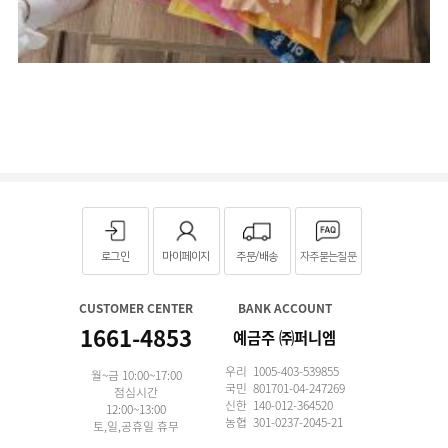
로그인
마이페이지
주문/배송
자주묻는질문
CUSTOMER CENTER
BANK ACCOUNT
1661-4853
예금주 ㈜퍼니엠
우리 1005-403-539855
월~금 10:00~17:00
국민 801701-04-247269
점심시간
신한 140-012-364520
12:00~13:00
농협 301-0237-2045-21
토,일,공휴일 휴무