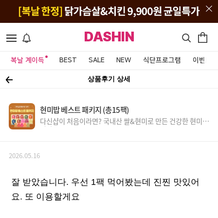
DASHIN
복날 계이득
BEST
SALE
NEW
식단프로그램
이벤트&
상품후기 상세
현미밥 베스트 패키지 (총15팩)
다신샵이 처음이라면? 국내산 쌀&현미로 만든 건강한 현미밥
식단
2026.05.16
잘 받았습니다. 우선 1팩 먹어봤는데 진찐 맛있어
요. 또 이용할게요