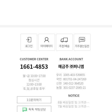
로그인
마이페이지
주문/배송
자주묻는질문
CUSTOMER CENTER
BANK ACCOUNT
1661-4853
예금주 ㈜퍼니엠
우리 1005-403-539855
월~금 10:00~17:00
국민 801701-04-247269
점심시간
신한 140-012-364520
12:00~13:00
농협 301-0237-2045-21
토,일,공휴일 휴무
NOTICE
1:1문의하기
8월 배송일정 및 고객센터 업무 안내
7월 배송일정 및 고객센터 업무 안내
톡톡 채팅상담