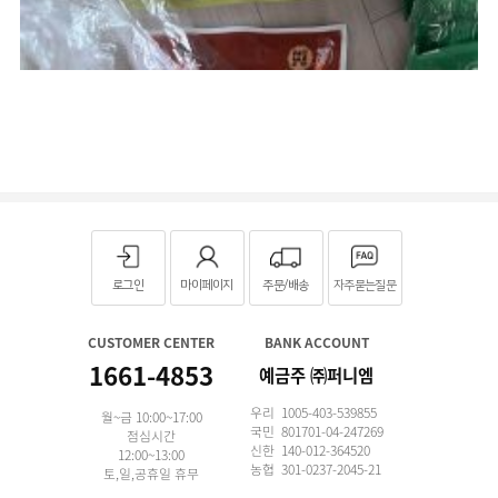
로그인
마이페이지
주문/배송
자주묻는질문
CUSTOMER CENTER
BANK ACCOUNT
1661-4853
예금주 ㈜퍼니엠
우리 1005-403-539855
월~금 10:00~17:00
국민 801701-04-247269
점심시간
신한 140-012-364520
12:00~13:00
농협 301-0237-2045-21
토,일,공휴일 휴무