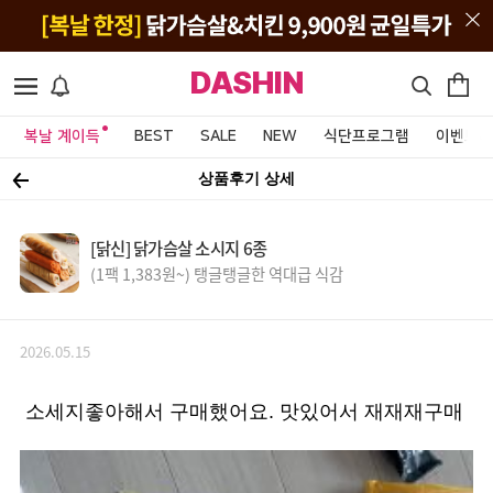
DASHIN
복날 계이득
BEST
SALE
NEW
식단프로그램
이벤트&
상품후기 상세
[닭신] 닭가슴살 소시지 6종
(1팩 1,383원~) 탱글탱글한 역대급 식감
2026.05.15
소세지좋아해서 구매했어요. 맛있어서 재재재구매