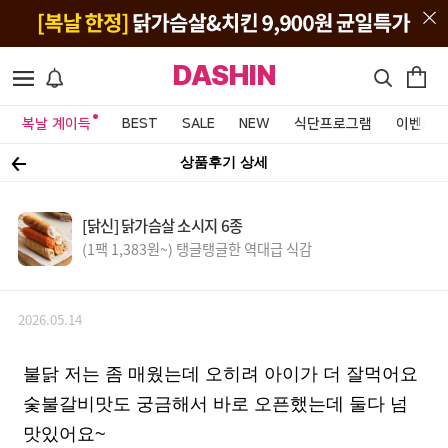
DASHIN
복날 계이득
BEST
SALE
NEW
식단프로그램
이벤트&
상품후기 상세
[닭신] 닭가슴살 소시지 6종
(1팩 1,383원~) 탱글탱글한 역대급 식감
2026.05.14
불닭 저는 좀 매웠는데 오히려 아이가 더 잘먹어요
숯불갈비맛도 궁금해서 바로 오픈했는데 둘다 넘
맛있어요~