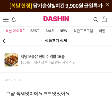
DASHIN
복날 계이득
BEST
SALE
NEW
식단프로그램
이벤트&
상품후기 상세
저당 오늘은 현미 주먹밥 16종
100% 국내산 찰현미로 만든 저당 식단
2026.05.14
그냥 속세맛이에요ㅋㅋ맛있어요