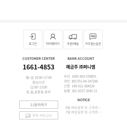
로그인
마이페이지
주문/배송
자주묻는질문
CUSTOMER CENTER
BANK ACCOUNT
1661-4853
예금주 ㈜퍼니엠
우리 1005-403-539855
월~금 10:00~17:00
국민 801701-04-247269
점심시간
신한 140-012-364520
12:00~13:00
농협 301-0237-2045-21
토,일,공휴일 휴무
NOTICE
1:1문의하기
8월 배송일정 및 고객센터 업무 안내
7월 배송일정 및 고객센터 업무 안내
톡톡 채팅상담