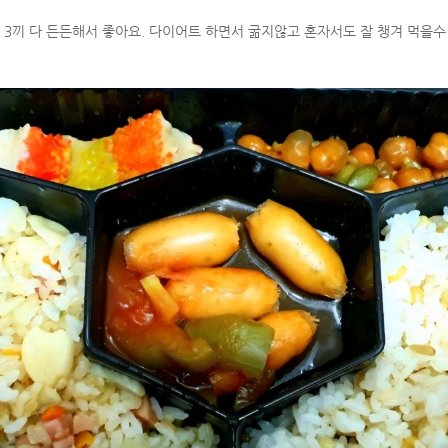
 3끼 다 든든해서 좋아요. 다이어트 하면서 굶지않고 혼자서도 잘 챙겨 먹을수