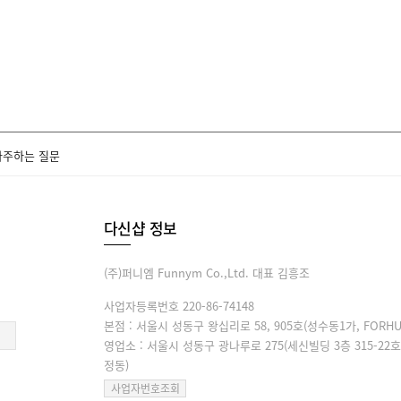
자주하는 질문
다신샵 정보
(주)퍼니엠 Funnym Co.,Ltd. 대표 김흥조
사업자등록번호 220-86-74148
본점 : 서울시 성동구 왕십리로 58, 905호(성수동1가, FORHU
영업소 : 서울시 성동구 광나루로 275(세신빌딩 3층 315-22호
정동)
사업자번호조회