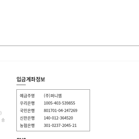
입금계좌정보
예금주명
(주)퍼니엠
우리은행
1005-403-539855
국민은행
801701-04-247269
)
신한은행
140-012-364520
 송
농협은행
301-0237-2045-21