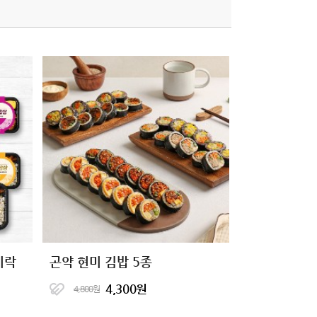
시락
곤약 현미 김밥 5종
4,300원
4,800원