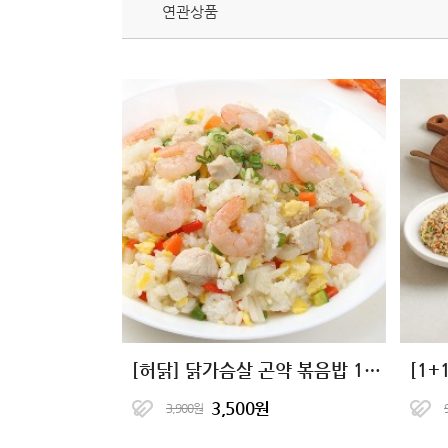
연관상품
[허닭] 닭가슴살 곤약 볶음밥 10종 골라담기
3,500원
3,900원