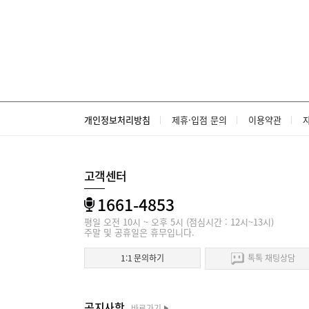
개인정보처리방침
제휴·입점 문의
이용약관
고객센터
1661-4853
평일 오전 10시 ~ 오후 5시 (점심시간 : 12시~13시)
주말 및 공휴일은 휴무입니다.
1:1 문의하기
톡톡 채팅상담
공지사항
바로가기