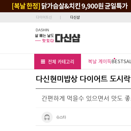
다이어트신
다신샵
DASHIN
Tab
Menu
복날 계이득
BEST
SA
전체 카테고리
Position
다신현미밥상 다이어트 도시락 
간편하게 먹을수 있으면서 맛도 
슈스타