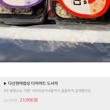
▶ 다신현미밥상 다이어트 도시락
3대 영양소는 기본! 비타민&미네랄까지 꼼꼼하게 설계했어요.
23,900원
24,750원