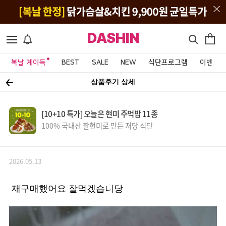
DASHIN
복날 계이득
BEST
SALE
NEW
식단프로그램
이벤트&
상품후기 상세
[10+10 특가] 오늘은 현미 주먹밥 11종
100% 국내산 찰현미로 만든 저당 식단
2026.05.13
재구매했어요 잘먹겠습니당