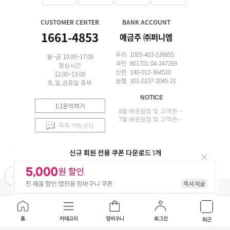
CUSTOMER CENTER
BANK ACCOUNT
1661-4853
예금주 ㈜퍼니엠
우리 1005-403-539855
월~금 10:00~17:00
국민 801701-04-247269
점심시간
신한 140-012-364520
12:00~13:00
농협 301-0237-2045-21
토,일,공휴일 휴무
NOTICE
1:1문의하기
8월 배송일정 및 고객센터 업무 안내
7월 배송일정 및 고객센터 업무 안내
톡톡 채팅상담
APP 설치
(주)퍼니엠 사업자정보
사업자번호조회
구매안전서비스
개인정보취급방침
이용약관
홈
카테고리
장바구니
로그인
최근