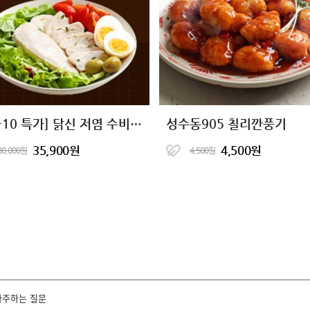
[10+10 특가] 닭신 저염 수비드 닭가슴살 20팩
성수동905 칠리깐풍기
35,900원
4,500원
80,000원
4,500원
자주하는 질문