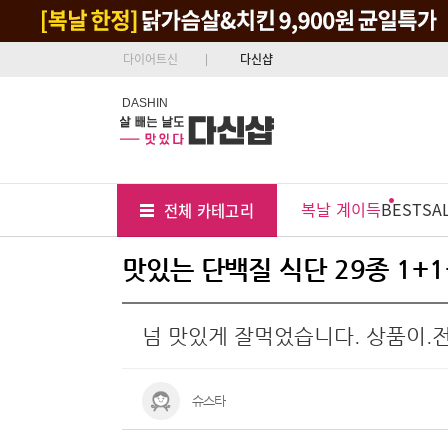
다이어트신
다신샵
DASHIN
Tab
Menu
복날 계이득
BEST
SA
전체 카테고리
Position
맛있는 단백질 식단 29종 1+1
넘 맛있게 잘먹었습니다. 상품이.
슈스타