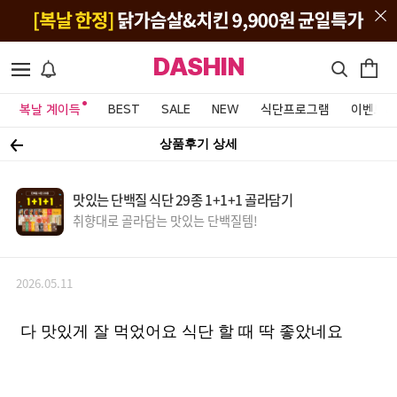
DASHIN
복날 계이득
BEST
SALE
NEW
식단프로그램
이벤트&
상품후기 상세
맛있는 단백질 식단 29종 1+1+1 골라담기
취향대로 골라담는 맛있는 단백질템!
2026.05.11
다 맛있게 잘 먹었어요 식단 할 때 딱 좋았네요