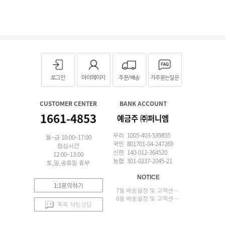
로그인
마이페이지
주문/배송
자주묻는질문
CUSTOMER CENTER
BANK ACCOUNT
1661-4853
예금주 ㈜퍼니엠
우리 1005-403-539855
월~금 10:00~17:00
국민 801701-04-247269
점심시간
신한 140-012-364520
12:00~13:00
농협 301-0237-2045-21
토,일,공휴일 휴무
NOTICE
1:1문의하기
7월 배송일정 및 고객센터 업무 안내
6월 배송일정 및 고객센터 업무 안내
톡톡 채팅상담