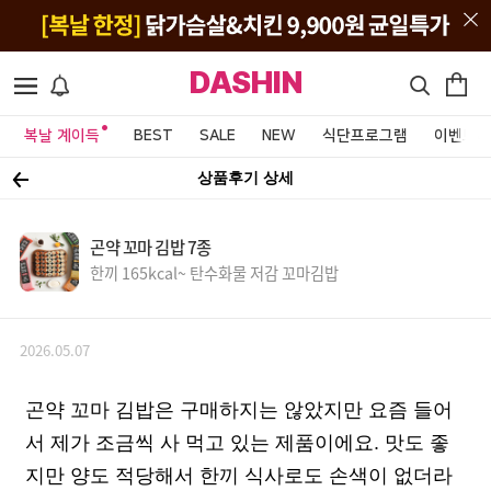
DASHIN
복날 계이득
BEST
SALE
NEW
식단프로그램
이벤트&
상품후기 상세
곤약 꼬마 김밥 7종
한끼 165kcal~ 탄수화물 저감 꼬마김밥
2026.05.07
곤약 꼬마 김밥은 구매하지는 않았지만 요즘 들어
서 제가 조금씩 사 먹고 있는 제품이에요. 맛도 좋
지만 양도 적당해서 한끼 식사로도 손색이 없더라