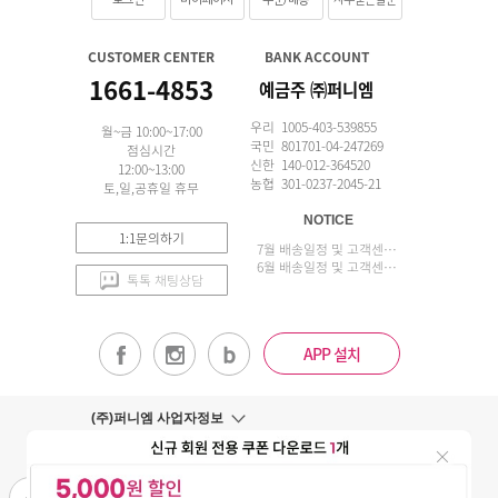
CUSTOMER CENTER
BANK ACCOUNT
1661-4853
예금주 ㈜퍼니엠
우리 1005-403-539855
월~금 10:00~17:00
국민 801701-04-247269
점심시간
신한 140-012-364520
12:00~13:00
농협 301-0237-2045-21
토,일,공휴일 휴무
NOTICE
1:1문의하기
7월 배송일정 및 고객센터 업무 안내
6월 배송일정 및 고객센터 업무 안내
톡톡 채팅상담
APP 설치
(주)퍼니엠 사업자정보
사업자번호조회
구매안전서비스
개인정보취급방침
이용약관