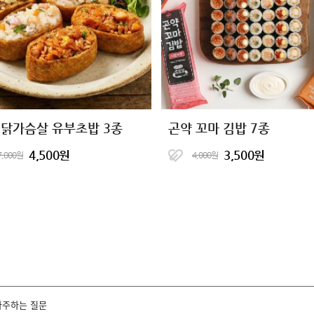
 닭가슴살 유부초밥 3종
곤약 꼬마 김밥 7종
4,500원
3,500원
7,000원
4,000원
자주하는 질문