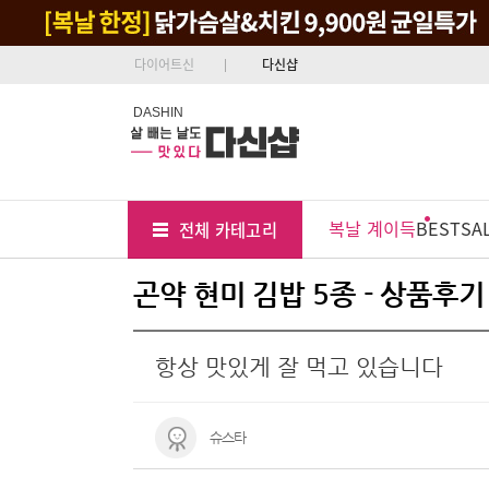
다이어트신
다신샵
DASHIN
Tab
Menu
복날 계이득
BEST
SA
전체 카테고리
Position
곤약 현미 김밥 5종 - 상품후기
항상 맛있게 잘 먹고 있습니다
슈스타