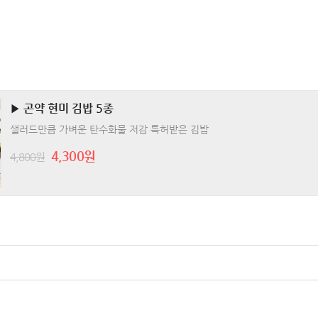
▶ 곤약 현미 김밥 5종
샐러드만큼 가벼운 탄수화물 저감 특허받은 김밥
4,300원
4,800원