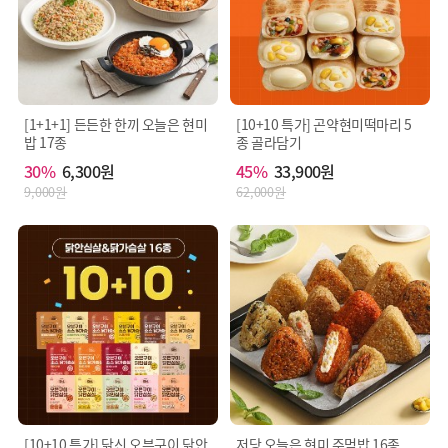
[1+1+1] 든든한 한끼 오늘은 현미
[10+10 특가] 곤약현미떡마리 5
밥 17종
종 골라담기
30%
6,300원
45%
33,900원
9,000원
62,000원
[10+10 특가] 닭신 오븐구이 닭안
저당 오늘은 현미 주먹밥 16종