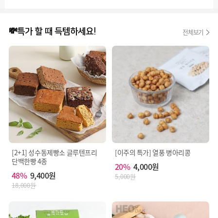
💸특가 할 때 득템하세요!
전체보기
[2+1] 성수동제빵소 글루텐프리
[이주의 특가] 열풍 병아리콩
단백한빵 4종
20%
4,000원
48%
9,400원
5,000원
18,000원