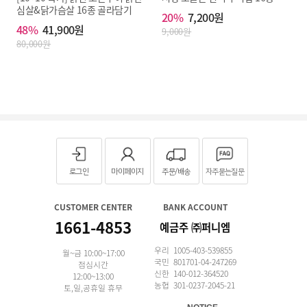
심살&닭가슴살 16종 골라담기
20%
7,200원
48%
41,900원
9,000원
80,000원
로그인
마이페이지
주문/배송
자주묻는질문
CUSTOMER CENTER
BANK ACCOUNT
1661-4853
예금주 ㈜퍼니엠
우리 1005-403-539855
월~금 10:00~17:00
국민 801701-04-247269
점심시간
신한 140-012-364520
12:00~13:00
농협 301-0237-2045-21
토,일,공휴일 휴무