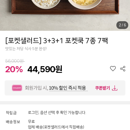
2
/
6
[포켓샐러드] 3+3+1 포켓쿡 7종 7팩
맛있는 저당 식사 5분 완성!
56,000원
20%
44,590원
로그인, 옵션 선택 후 확인 가능합니다.
적립금
무료
배송정보
업체 배송(포켓샐러드에서 직접배송)