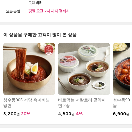
롯데택배
평일 오전 7시
까지 결제시
오늘출발
이 상품을 구매한 고객이 많이 본 상품
성수동905 저당 흑미비빔
바로먹는 저칼로리 곤약이
성수동90
냉면
면 2종
음
3,200
20%
4,800
4%
6,900
원
원
원