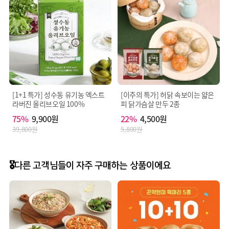
[1+1 특가] 성수동 유기농 엑스트
[이주의 특가] 허닭 속보이는 얇은
라버진 올리브오일 100%
피 닭가슴살 만두 2종
75%
9,900원
22%
4,500원
39,800원
5,800원
🎖️다른 고객님들이 자주 구매하는 상품이에요