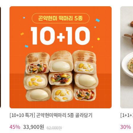
[10+10 특가] 곤약현미떡마리 5종 골라담기
[1+1
45%
33,900원
30%
62,000원