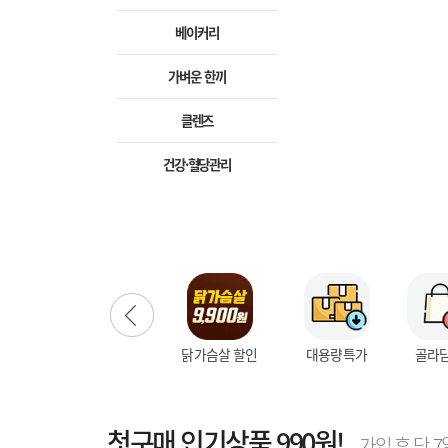
베이커리
가벼운 한끼
클렌즈
건강·혈당관리
다음
닭가슴살 할인
대용량특가
골라
첫구매 인기상품 990원!
가입 후 단 