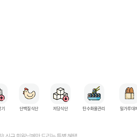
담기
단백질식단
저당식단
탄수화물관리
밀가루대
7일! 신규 회원님께만 드리는 특별 혜택