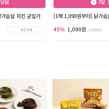
5 남음
3일 1
g! 닭가슴살 치킨 균일가
[1팩 1,090원부터] 닭가
45%
1,090원
2,000원
바로구매