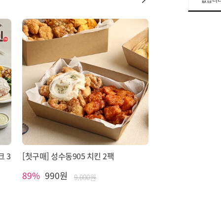
없습니다
 3
[첫구매] 성수동905 치킨 2팩
89%
990원
9,000원