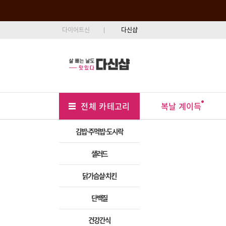
다이어트신
다신샵
Tab
Menu
전체 카테고리
복날 계이득
Position
김밥·주먹밥·도시락
샐러드
닭가슴살·치킨
단백질
건강간식