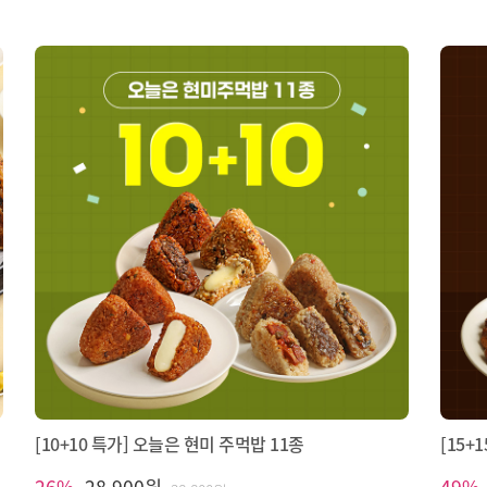
[10+10 특가] 오늘은 현미 주먹밥 11종
[15+
26%
28,900원
49%