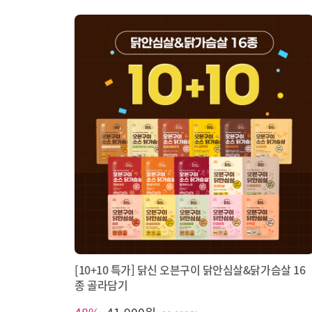
[10+10 특가] 닭신 오븐구이 닭안심살&닭가슴살 16
종 골라담기