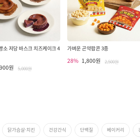
소 저당 바스크 치즈케이크 4
가벼운 곤약팝콘 3종
28%
1,800원
2,500원
,900원
5,000원
닭가슴살·치킨
건강간식
단백질
베이커리