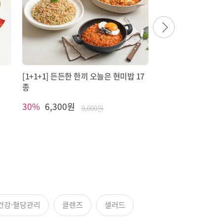
[1+1+1] 든든한 한끼 오늘은 현미밥 17
종
30%
6,300원
9,000원
건강·혈당관리
클렌즈
샐러드