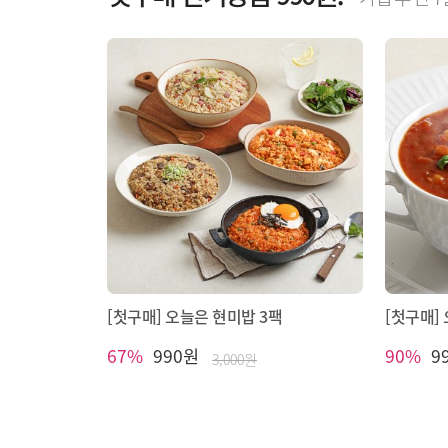
[첫구매] 오늘은 현미밥 3팩
[첫구매]
67%
990원
90%
9
3,000원