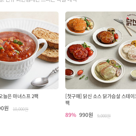
 오늘은 마녀스프 2팩
[첫구매] 닭신 소스 닭가슴살 스테이크
팩
90원
10,000원
89%
990원
9,000원