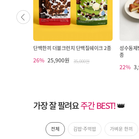
다음
단백한끼 더블크런치 단백질쉐이크 2종
성수동제빵
종
26%
25,900원
35,000원
22%
3
가장 잘 팔려요
주간 BEST!
👑
전체
김밥·주먹밥
가벼운 한끼