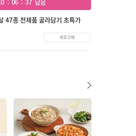
0 : 06 : 35 남음
슴살 47종 전제품 골라담기 초특가
바로구매