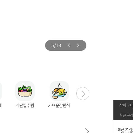
5/13
장바구니
체
식단필수템
가벼운간편식
최근본
최근 본 