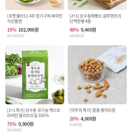
[포켓샐러드] 4주 정기구독 짜여진
[2+1] 성수동제빵소 글루텐프리
식단플랜
단백한빵 4종
19%
102,900원
48%
9,400원
127,400원
18,000원
[1+1 특가] 성수동 유기농 엑스트
[이주의 특가] 열풍 병아리콩
라버진 올리브오일 100%
20%
4,000원
75%
9,900원
5,000원
39,800원