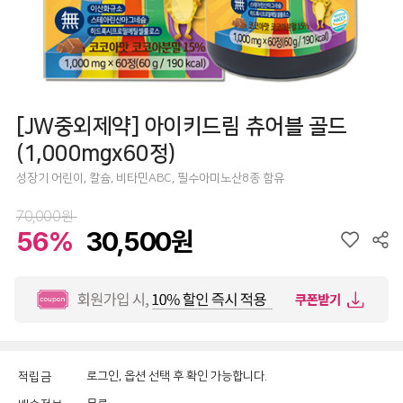
[JW중외제약] 아이키드림 츄어블 골드
(1,000mgx60정)
성장기 어린이, 칼슘, 비타민ABC, 필수아미노산8종 함유
70,000원
56%
30,500원
로그인, 옵션 선택 후 확인 가능합니다.
적립금