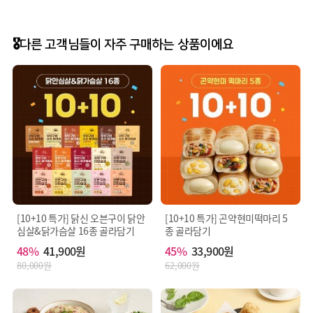
🎖️다른 고객님들이 자주 구매하는 상품이에요
[10+10 특가] 닭신 오븐구이 닭안
[10+10 특가] 곤약현미떡마리 5
심살&닭가슴살 16종 골라담기
종 골라담기
48%
41,900원
45%
33,900원
80,000원
62,000원