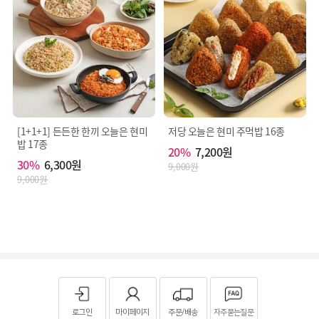
[1+1+1] 든든한 한끼 오늘은 현미
저당 오늘은 현미 주먹밥 16종
밥 17종
20%
7,200원
30%
6,300원
9,000원
9,000원
로그인
마이페이지
주문/배송
자주묻는질문