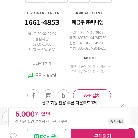
CUSTOMER CENTER
BANK ACCOUNT
1661-4853
예금주 ㈜퍼니엠
우리 1005-403-539855
월~금 10:00~17:00
국민 801701-04-247269
점심시간
신한 140-012-364520
12:00~13:00
농협 301-0237-2045-21
토,일,공휴일 휴무
NOTICE
1:1문의하기
8월 배송일정 및 고객센터 업무 안내
7월 배송일정 및 고객센터 업무 안내
톡톡 채팅상담
APP 설치
(주)퍼니엠 사업자정보
사업자번호조회
구매안전서비스
개인정보취급방침
이용약관
구매하기