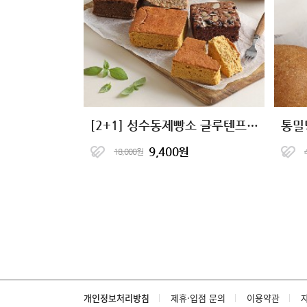
[2+1] 성수동제빵소 글루텐프리 단백한빵 4종
통밀
9,400원
18,000원
개인정보처리방침
제휴·입점 문의
이용약관