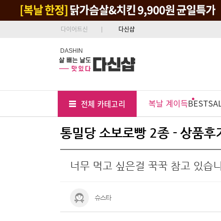
다이어트신
다신샵
DASHIN
Tab
Menu
복날 계이득
BEST
SA
전체 카테고리
Position
통밀당 소보로빵 2종 - 상품후
너무 먹고 싶은걸 꾹꾹 참고 있습
슈스타