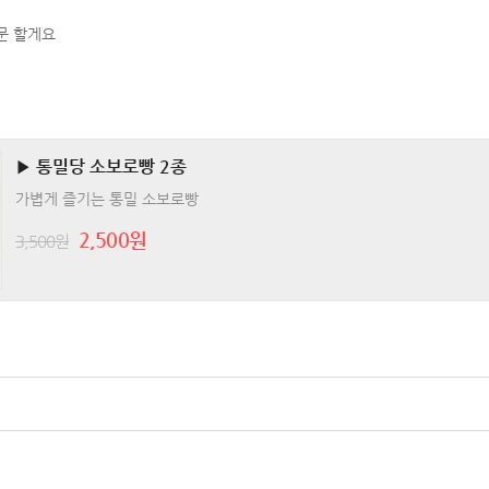
문 할게요
▶ 통밀당 소보로빵 2종
가볍게 즐기는 통밀 소보로빵
2,500원
3,500원