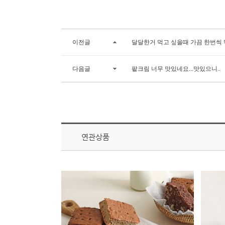
이전글
달달한거 먹고 싶을때 가끔 한번씩 
다음글
팥크림 너무 맛있네요...맛있으니..
연관상품